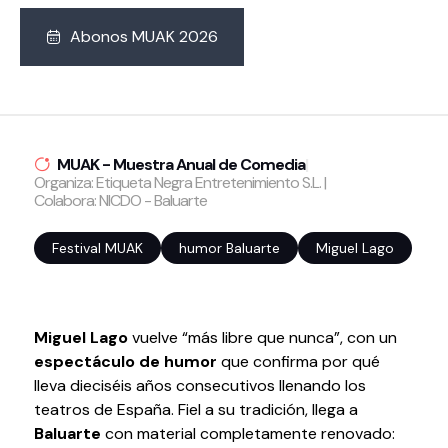
Abonos MUAK 2026
Volver al inicio
Cerrar
Agenda
MUAK - Muestra Anual de Comedia
|
Agenda
Organiza: Etiqueta Negra Entretenimiento S.L. |
Suscríbete a la newsletter
Colabora: NICDO - Baluarte
Entradas
Festival MUAK
humor Baluarte
Miguel Lago
Histórico
Organiza
Miguel Lago
vuelve “más libre que nunca”, con un
espectáculo de humor
que confirma por qué
Espacios
lleva dieciséis años consecutivos llenando los
Tour Virtual
teatros de España. Fiel a su tradición, llega a
Servicios
Baluarte
con material completamente renovado:
Organizar evento