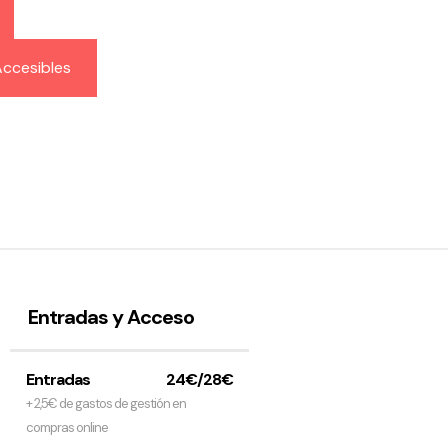
ccesibles
Entradas y Acceso
Entradas
24€/28€
+ 2,5€ de gastos de gestión en
compras online