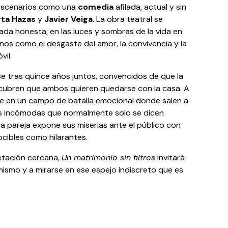
 escenarios como una
comedia
afilada, actual y sin
ta Hazas
y
Javier Veiga
. La obra teatral se
da honesta, en las luces y sombras de la vida en
os como el desgaste del amor, la convivencia y la
vil.
e tras quince años juntos, convencidos de que la
escubren que ambos quieren quedarse con la casa. A
erte en un campo de batalla emocional donde salen a
es incómodas que normalmente solo se dicen
 la pareja expone sus miserias ante el público con
ocibles como hilarantes.
retación cercana,
Un matrimonio sin filtros
invitará
 mismo y a mirarse en ese espejo indiscreto que es