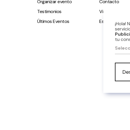
Organizar evento
Contacto
Testimonios
Visitas guiadas
Últimos Eventos
Espacio accesi
¡Hola! 
servici
Public
tu con
Selecc
De