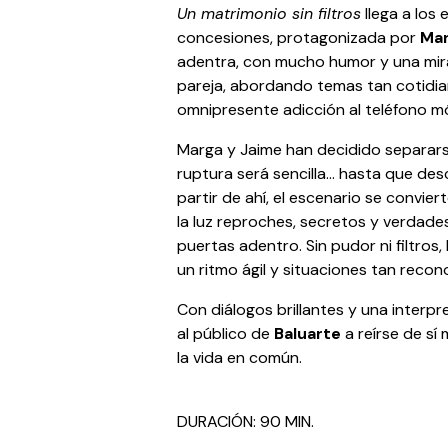
Un matrimonio sin filtros
llega a los
concesiones, protagonizada por
Mar
adentra, con mucho humor y una mira
pareja, abordando temas tan cotidian
omnipresente adicción al teléfono mó
Marga y Jaime han decidido separars
ruptura será sencilla... hasta que d
partir de ahí, el escenario se convi
la luz reproches, secretos y verdad
puertas adentro. Sin pudor ni filtros,
un ritmo ágil y situaciones tan recon
Con diálogos brillantes y una interp
al público de
Baluarte
a reírse de sí
la vida en común.
DURACIÓN: 90 MIN.