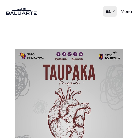
es
Menú