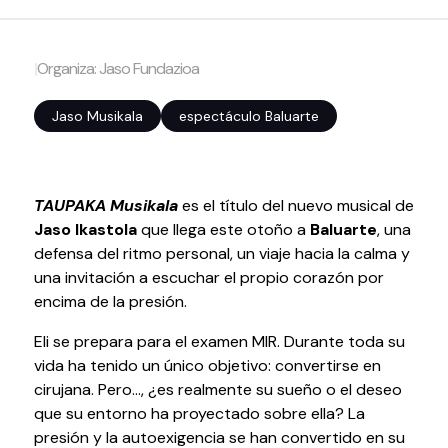
Volver al inicio
Cerrar
|
Organiza: Jaso Fundazioa
Jaso Musikala
espectáculo Baluarte
Agenda
Agenda
Suscríbete a la newsletter
TAUPAKA Musikala
es el título del nuevo musical de
Entradas
Jaso Ikastola
que llega este otoño a
Baluarte
, una
Histórico
defensa del ritmo personal, un viaje hacia la calma y
una invitación a escuchar el propio corazón por
encima de la presión.
Organiza
Eli se prepara para el examen MIR. Durante toda su
Espacios
vida ha tenido un único objetivo: convertirse en
Tour Virtual
cirujana. Pero..., ¿es realmente su sueño o el deseo
que su entorno ha proyectado sobre ella? La
Servicios
presión y la autoexigencia se han convertido en su
Organizar evento