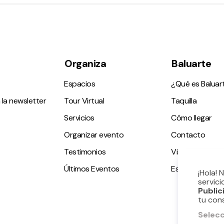
Organiza
Baluarte
Espacios
¿Qué es Baluar
 la newsletter
Tour Virtual
Taquilla
Servicios
Cómo llegar
Organizar evento
Contacto
Testimonios
Visitas guiadas
Últimos Eventos
Espacio accesi
¡Hola! 
servici
Public
tu con
Selecc