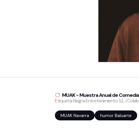
MUAK - Muestra Anual de Comedi
Etiqueta Negra Entretenimiento S.L. | Cola
MUAK Navarra
humor Baluarte