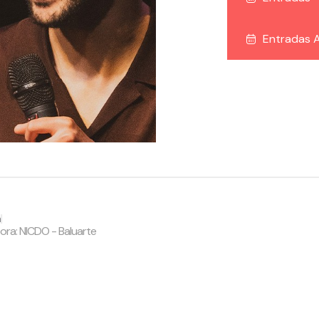
Entradas A
a
|
bora: NICDO - Baluarte