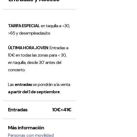
TARIFA ESPECIAL
en taquilla a <30,
>65 y desempleadas/os
ÚLTIMA HORA JOVEN
: Entradas a
10€ en todas las zonas para < 30,
en taquilla, desde 30’ antes del
concierto.
Las
entradas
se pondrán a la venta
a partir del 1 de septiembre
.
Entradas
10€<41€
Más información
Personas con movilidad