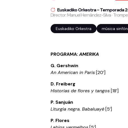
Euskadiko Orkestra - Temporada 2
Director: Manuel Hernández-Silva · Trompe
Euskadiko Orkestra
música sinfón
PROGRAMA:
AMERIKA
G. Gershwin
An American in Paris
[20’]
D. Freiberg
Historias de flores y tangos
[18’]
P. Sanjuán
Liturgia negra. Babaluayé
[5’]
P. Flores
Labios vermelhos
[5’]