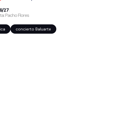
6/27
|
ta: Pacho Flores
ica
concierto Baluarte