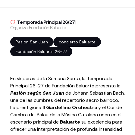
Volver al inicio
Cerrar
Temporada Principal 26/27
|
Organiza: Fundación Baluarte
Agenda
Pasión San Juan
concierto Baluarte
Fundación Baluarte 26-27
Agenda
Suscríbete a la newsletter
Entradas
Histórico
En vísperas de la Semana Santa, la Temporada
Principal 26-27 de Fundación Baluarte presenta la
Organiza
Pasión según San Juan
de Johann Sebastian Bach,
una de las cumbres del repertorio sacro barroco.
La prestigiosa
Il Gardellino Orchestra
y el Cor de
Espacios
Cambra del Palau de la Música Catalana unen en el
Tour Virtual
escenario principal de
Baluarte
su excelencia para
Servicios
ofrecer una interpretación de profunda intensidad
Organizar evento