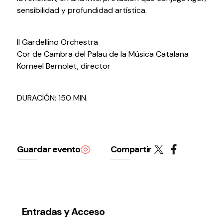
sensibilidad y profundidad artística.
Il Gardellino Orchestra
Cor de Cambra del Palau de la Música Catalana
Korneel Bernolet, director
Política de privacidad y Aviso Legal
Cookies
Accesibilidad
web
DURACIÓN: 150 MIN.
Guardar evento
Compartir
Entradas y Acceso