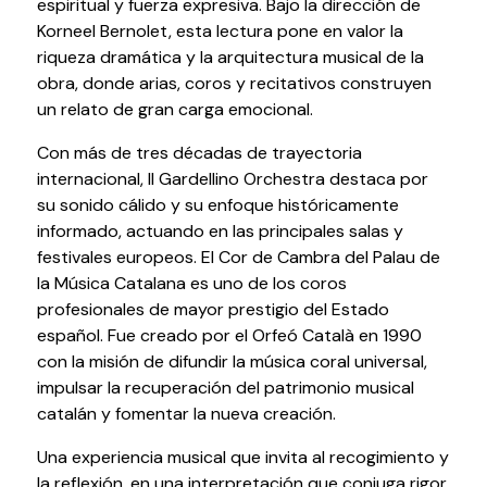
espiritual y fuerza expresiva. Bajo la dirección de
Testimonios
Korneel Bernolet, esta lectura pone en valor la
Últimos Eventos
riqueza dramática y la arquitectura musical de la
obra, donde arias, coros y recitativos construyen
Baluarte
un relato de gran carga emocional.
Con más de tres décadas de trayectoria
¿Qué es Baluarte?
internacional, Il Gardellino Orchestra destaca por
Taquilla
su sonido cálido y su enfoque históricamente
Cómo llegar
informado, actuando en las principales salas y
Contacto
festivales europeos. El Cor de Cambra del Palau de
Espacio accesible
la Música Catalana es uno de los coros
profesionales de mayor prestigio del Estado
español. Fue creado por el Orfeó Català en 1990
Actualidad
con la misión de difundir la música coral universal,
impulsar la recuperación del patrimonio musical
Noticias
catalán y fomentar la nueva creación.
Proyecto Estratégico
Una experiencia musical que invita al recogimiento y
Preguntas frecuentes
la reflexión, en una interpretación que conjuga rigor,