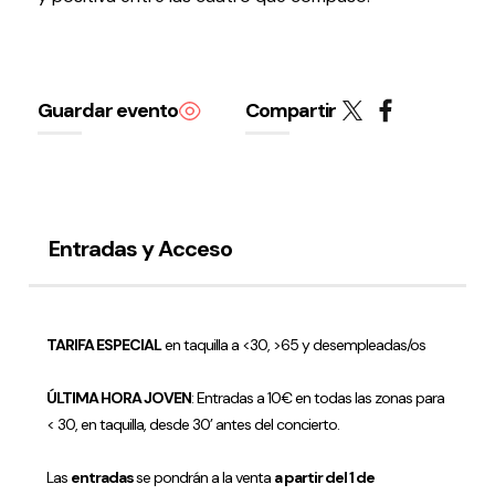
Guardar evento
Compartir
Política de privacidad y Aviso Legal
Cookies
Accesibilidad
web
Entradas y Acceso
TARIFA ESPECIAL
en taquilla a <30, >65 y desempleadas/os
ÚLTIMA HORA JOVEN
: Entradas a 10€ en todas las zonas para
< 30, en taquilla, desde 30’ antes del concierto.
Las
entradas
se pondrán a la venta
a partir del 1 de