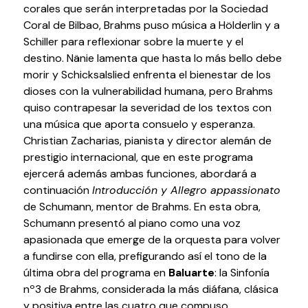
corales que serán interpretadas por la Sociedad
Testimonios
Coral de Bilbao, Brahms puso música a Hölderlin y a
Últimos Eventos
Schiller para reflexionar sobre la muerte y el
destino. Nänie lamenta que hasta lo más bello debe
Baluarte
morir y Schicksalslied enfrenta el bienestar de los
dioses con la vulnerabilidad humana, pero Brahms
¿Qué es Baluarte?
quiso contrapesar la severidad de los textos con
una música que aporta consuelo y esperanza.
Taquilla
Christian Zacharias, pianista y director alemán de
Cómo llegar
prestigio internacional, que en este programa
Contacto
ejercerá además ambas funciones, abordará a
Espacio accesible
continuación
Introducción y Allegro appassionato
de Schumann, mentor de Brahms. En esta obra,
Actualidad
Schumann presentó al piano como una voz
apasionada que emerge de la orquesta para volver
Noticias
a fundirse con ella, prefigurando así el tono de la
Proyecto Estratégico
última obra del programa en
Baluarte
: la Sinfonía
nº3 de Brahms, considerada la más diáfana, clásica
Preguntas frecuentes
y positiva entre las cuatro que compuso.