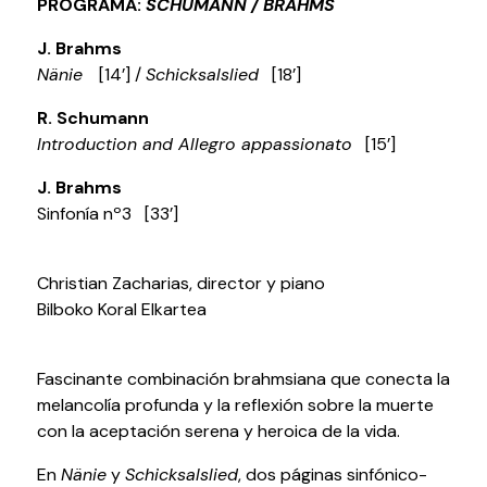
PROGRAMA:
SCHUMANN / BRAHMS
Volver al inicio
Cerrar
J. Brahms
Nänie
[14’] /
Schicksalslied
[18’]
R. Schumann
Agenda
Introduction and Allegro appassionato
[15’]
J. Brahms
Agenda
Sinfonía nº3 [33’]
Suscríbete a la newsletter
Entradas
Histórico
Christian Zacharias, director y piano
Bilboko Koral Elkartea
Organiza
Fascinante combinación brahmsiana que conecta la
Espacios
melancolía profunda y la reflexión sobre la muerte
Tour Virtual
con la aceptación serena y heroica de la vida.
Servicios
En
Nänie
y
Schicksalslied
, dos páginas sinfónico-
Organizar evento