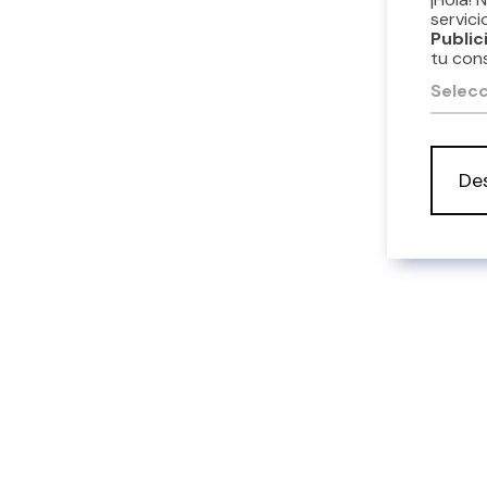
servici
Public
tu con
Selecc
De