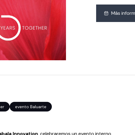
Más infor
er
evento Baluarte
abala Innovation
, celebraremos un evento interno