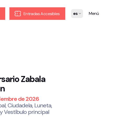
es
Menú
Entradas Accesibles
rsario Zabala
on
iembre de 2026
pal, Ciudadela, Luneta,
y Vestíbulo principal