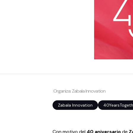
|
Organiza: Zabala Innovation
Zabala Innovation
40YearsTogeth
Con motivo del
40 aniversario
de
Z