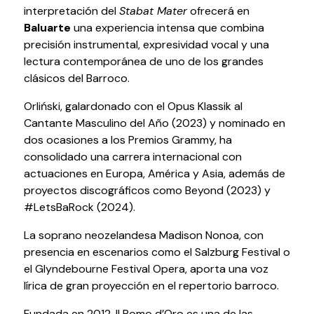
interpretación del
Stabat Mater
ofrecerá en
Testimonios
Baluarte
una experiencia intensa que combina
Últimos Eventos
precisión instrumental, expresividad vocal y una
lectura contemporánea de uno de los grandes
Baluarte
clásicos del Barroco.
Orliński, galardonado con el Opus Klassik al
¿Qué es Baluarte?
Cantante Masculino del Año (2023) y nominado en
Taquilla
dos ocasiones a los Premios Grammy, ha
Cómo llegar
consolidado una carrera internacional con
Contacto
actuaciones en Europa, América y Asia, además de
Espacio accesible
proyectos discográficos como Beyond (2023) y
#LetsBaRock (2024).
Actualidad
La soprano neozelandesa Madison Nonoa, con
presencia en escenarios como el Salzburg Festival o
Noticias
el Glyndebourne Festival Opera, aporta una voz
Proyecto Estratégico
lírica de gran proyección en el repertorio barroco.
Preguntas frecuentes
Fundada en 2012, Il Pomo d’Oro es una de las