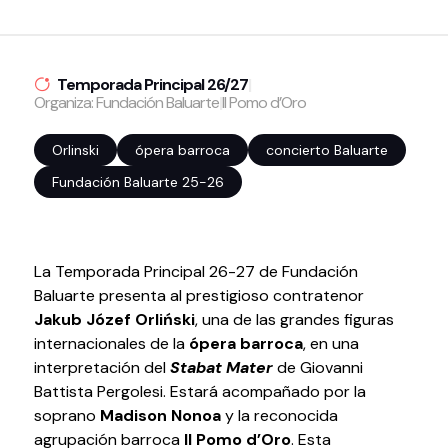
Volver al inicio
Cerrar
Temporada Principal 26/27
|
Organiza: Fundación Baluarte
|
Il Pomo d’Oro
Agenda
Orlinski
ópera barroca
concierto Baluarte
Agenda
Fundación Baluarte 25-26
Suscríbete a la newsletter
Entradas
Histórico
La Temporada Principal 26-27 de Fundación
Baluarte presenta al prestigioso contratenor
Organiza
Jakub Józef Orliński
, una de las grandes figuras
internacionales de la
ópera barroca
, en una
Espacios
interpretación del
Stabat Mater
de Giovanni
Tour Virtual
Battista Pergolesi. Estará acompañado por la
Servicios
soprano
Madison Nonoa
y la reconocida
agrupación barroca
Il Pomo d’Oro
. Esta
Organizar evento