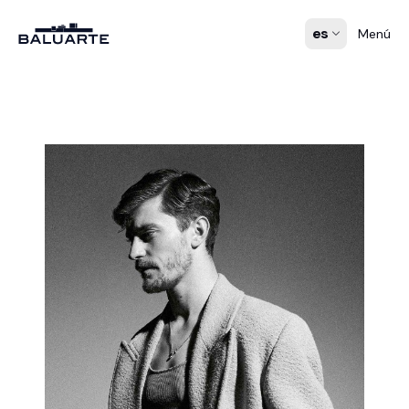
es
Menú