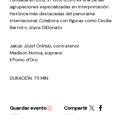
agrupaciones especializadas en interpretación
histórica más destacadas del panorama
internacional. Colabora con figuras como Cecilia
Bartoli o Joyce DiDonato.
Política de privacidad y Aviso Legal
Cookies
Accesibilidad
web
Jakub Józef Orliński, contratenor
Madison Nonoa, soprano
Il Pomo d’Oro
DURACIÓN: 75 MIN.
Guardar evento
Compartir