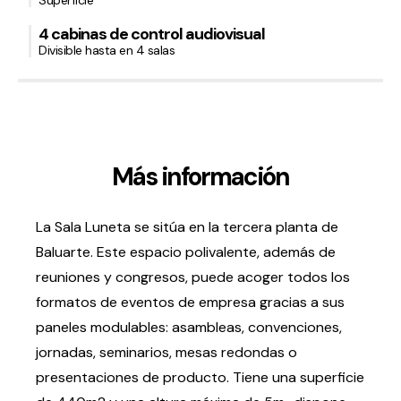
Superficie
4 cabinas de control audiovisual
Volver al inicio
Cerrar
Divisible hasta en 4 salas
Agenda
Agenda
Más información
Suscríbete a la newsletter
Entradas
Histórico
La Sala Luneta se sitúa en la tercera planta de
Baluarte. Este espacio polivalente, además de
Organiza
reuniones y congresos, puede acoger todos los
formatos de eventos de empresa gracias a sus
Espacios
paneles modulables: asambleas, convenciones,
Tour Virtual
jornadas, seminarios, mesas redondas o
Servicios
presentaciones de producto. Tiene una superficie
Organizar evento