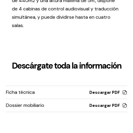
de 440m2 y una altura máxima de 5m., dispone
Testimonios
de 4 cabinas de control audiovisual y traducción
Últimos Eventos
simultánea, y puede dividirse hasta en cuatro
salas.
Baluarte
¿Qué es Baluarte?
Taquilla
Cómo llegar
Descárgate toda la información
Contacto
Espacio accesible
Ficha técnica
Descargar PDF
Actualidad
Dossier mobiliario
Descargar PDF
Noticias
Proyecto Estratégico
Preguntas frecuentes