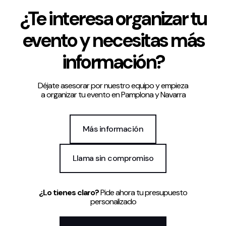
¿Te interesa organizar tu
evento y necesitas más
información?
Política de privacidad y Aviso Legal
Cookies
Accesibilidad
web
Déjate asesorar por nuestro equipo y empieza
a organizar tu evento en Pamplona y Navarra
Más información
Llama sin compromiso
¿Lo tienes claro?
Pide ahora tu presupuesto
personalizado