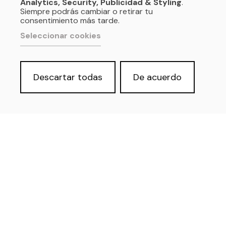
Analytics, Security, Publicidad & Styling
.
Siempre podrás cambiar o retirar tu
consentimiento más tarde.
Seleccionar cookies
Descartar todas
De acuerdo
Política de privacidad y Aviso Legal
Cookies
Accesibilidad web
Derecho de acceso a información
pública