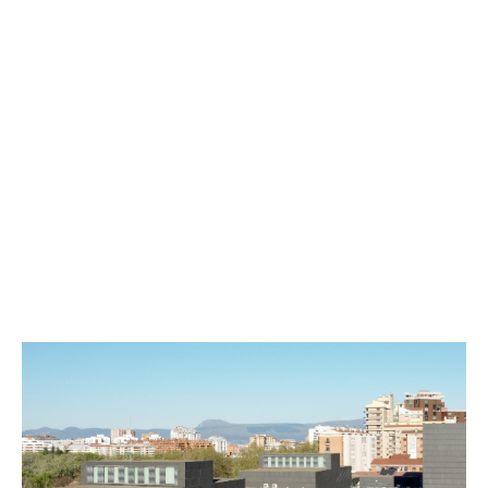
Testimonios
Últimos Eventos
Baluarte
¿Qué es Baluarte?
Taquilla
Cómo llegar
Contacto
Espacio accesible
Actualidad
Noticias
Proyecto Estratégico
Preguntas frecuentes