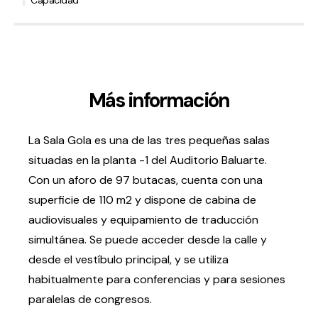
Capacidad
Volver al inicio
Cerrar
Agenda
Más información
Agenda
La Sala Gola es una de las tres pequeñas salas
Suscríbete a la newsletter
Entradas
situadas en la planta -1 del Auditorio Baluarte.
Histórico
Con un aforo de 97 butacas, cuenta con una
superficie de 110 m2 y dispone de cabina de
Organiza
audiovisuales y equipamiento de traducción
simultánea. Se puede acceder desde la calle y
Espacios
desde el vestíbulo principal, y se utiliza
Tour Virtual
habitualmente para conferencias y para sesiones
Servicios
paralelas de congresos.
Organizar evento