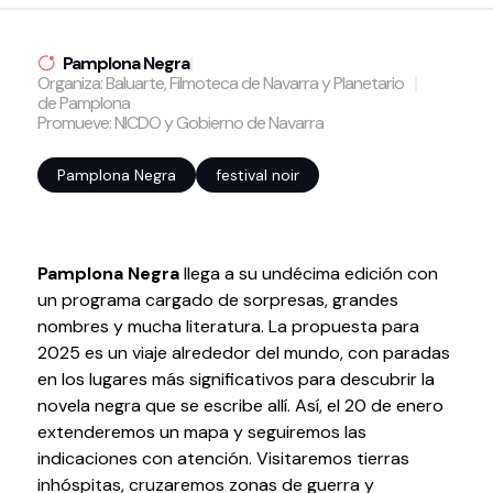
Volver al inicio
Cerrar
Pamplona Negra
|
Organiza: Baluarte, Filmoteca de Navarra y Planetario
|
de Pamplona
Promueve: NICDO y Gobierno de Navarra
Agenda
Pamplona Negra
festival noir
Agenda
Suscríbete a la newsletter
Entradas
Pamplona Negra
llega a su undécima edición con
Histórico
un programa cargado de sorpresas, grandes
nombres y mucha literatura. La propuesta para
Organiza
2025 es un viaje alrededor del mundo, con paradas
en los lugares más significativos para descubrir la
Espacios
novela negra que se escribe allí. Así, el 20 de enero
Tour Virtual
extenderemos un mapa y seguiremos las
Servicios
indicaciones con atención. Visitaremos tierras
Organizar evento
inhóspitas, cruzaremos zonas de guerra y