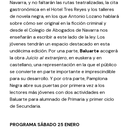
Navarra, y no faltarán las rutas teatralizadas, la cita
gastronómica en el Hotel Tres Reyes y los talleres
de novela negra, en los que Antonio Lozano hablará
sobre cómo ser original en la ficción criminal y
desde el Colegio de Abogados de Navarra nos
enseñarán a escribir a este lado de la ley. Los
Política de privacidad y Aviso Legal
Cookies
Accesibilidad
jóvenes tendrán un espacio destacado en esta
web
undécima edición. Por una parte,
Baluarte
acogerá
la obra
Juicio al extranjero
, en euskera y en
castellano, una representación en la que el público
se convierte en parte importante e imprescindible
para su desarrollo. Y por otra parte, Pamplona
Negra abre sus puertas por primera vez a los
lectores más jóvenes con dos actividades en
Baluarte para alumnado de Primaria y primer ciclo
de Secundaria.
PROGRAMA SÁBADO 25 ENERO