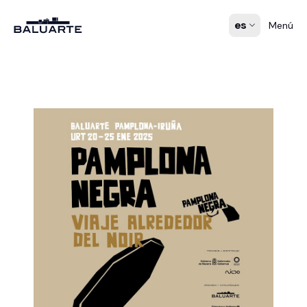
es
Menú