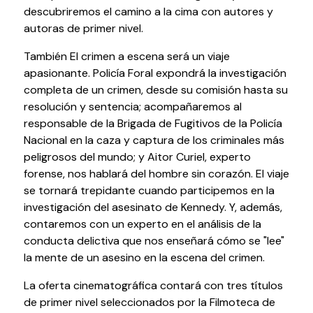
descubriremos el camino a la cima con autores y
Testimonios
autoras de primer nivel.
Últimos Eventos
También El crimen a escena será un viaje
Baluarte
apasionante. Policía Foral expondrá la investigación
completa de un crimen, desde su comisión hasta su
resolución y sentencia; acompañaremos al
¿Qué es Baluarte?
responsable de la Brigada de Fugitivos de la Policía
Taquilla
Nacional en la caza y captura de los criminales más
Cómo llegar
peligrosos del mundo; y Aitor Curiel, experto
Contacto
forense, nos hablará del hombre sin corazón. El viaje
Espacio accesible
se tornará trepidante cuando participemos en la
investigación del asesinato de Kennedy. Y, además,
Actualidad
contaremos con un experto en el análisis de la
conducta delictiva que nos enseñará cómo se "lee"
la mente de un asesino en la escena del crimen.
Noticias
Proyecto Estratégico
La oferta cinematográfica contará con tres títulos
Preguntas frecuentes
de primer nivel seleccionados por la Filmoteca de