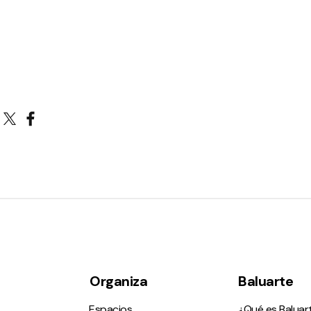
Organiza
Baluarte
Espacios
¿Qué es Baluar