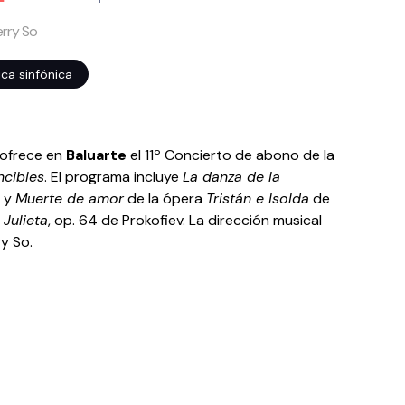
erry So
ca sinfónica
ofrece en
Baluarte
el 11º Concierto de abono de la
ncibles
. El programa incluye
La danza de la
o
y
Muerte de amor
de la ópera
Tristán e Isolda
de
Julieta
, op. 64 de Prokofiev. La dirección musical
ry So.