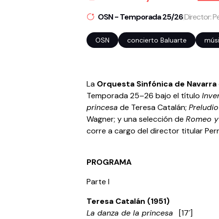
OSN - Temporada 25/26
|
Director: P
OSN
concierto Baluarte
músi
La
Orquesta Sinfónica de Navarra
Temporada 25–26 bajo el título
Inve
princesa
de Teresa Catalán;
Preludi
Wagner; y una selección de
Romeo y 
corre a cargo del director titular Per
PROGRAMA
Parte I
Teresa Catalán (1951)
La danza de la princesa
[17´]