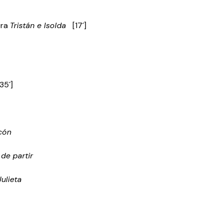
era
Tristán e Isolda
[17´]
35´]
cón
de partir
ulieta