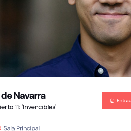
 de Navarra
Entra
to 11: 'Invencibles'
0
Sala Principal