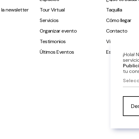
 la newsletter
Tour Virtual
Taquilla
Servicios
Cómo llegar
Organizar evento
Contacto
Testimonios
Visitas guiadas
Últimos Eventos
Espacio accesi
¡Hola! 
servici
Public
tu con
Selecc
De