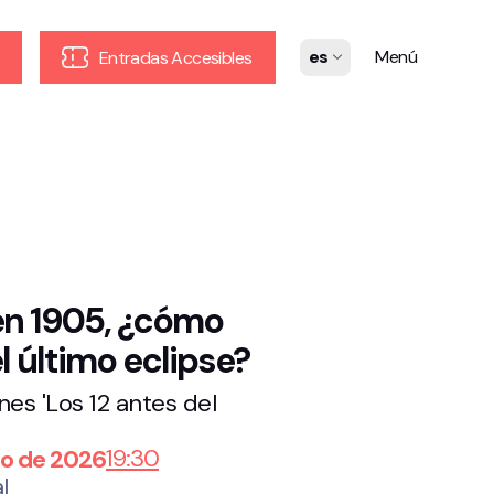
es
Menú
Entradas Accesibles
en 1905, ¿cómo
l último eclipse?
es 'Los 12 antes del
19:30
ro de 2026
l