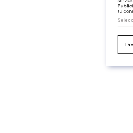
servici
Public
tu con
Selecc
De