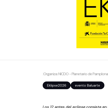
|
Organiza: NICDO - Planetario de Pamplon
Eklipse2026
evento Baluarte
Los 12 antes del eclipse
consiste en