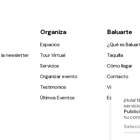
Organiza
Baluarte
Espacios
¿Qué es Baluar
 la newsletter
Tour Virtual
Taquilla
Servicios
Cómo llegar
Organizar evento
Contacto
Testimonios
Visitas guiadas
Últimos Eventos
Espacio accesi
¡Hola! 
servici
Public
tu con
Selecc