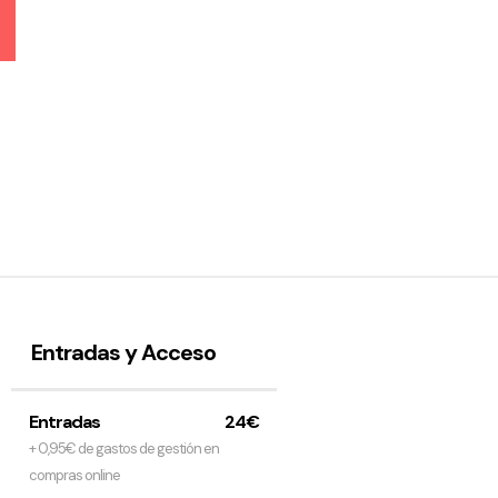
Entradas y Acceso
Entradas
24€
+ 0,95€ de gastos de gestión en
compras online