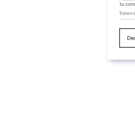
tu con
Selecc
De