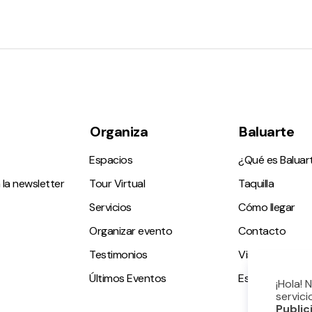
Organiza
Baluarte
Espacios
¿Qué es Baluar
 la newsletter
Tour Virtual
Taquilla
Servicios
Cómo llegar
Organizar evento
Contacto
Testimonios
Visitas guiadas
Últimos Eventos
Espacio accesi
¡Hola! 
servici
Public