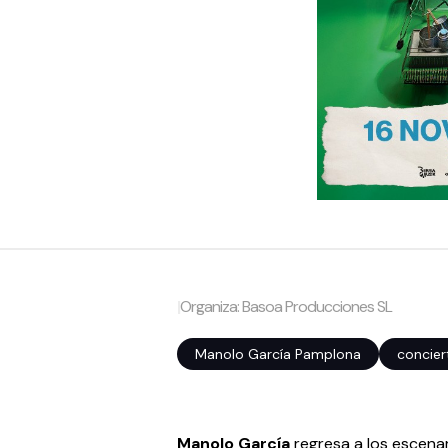
|
Organiza: Basoa Producciones SL
Manolo García Pamplona
concier
Manolo García
regresa a los escena