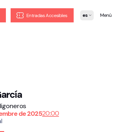
es
Menú
Entradas Accesibles
arcía
ligoneros
20:00
iembre de 2025
l