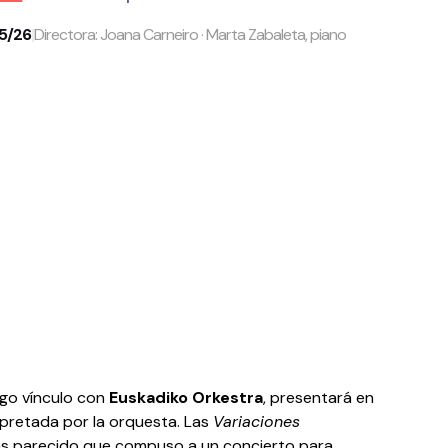
25/26
|
Directora: Joana Carneiro · Marta Zabaleta, piano
rgo vínculo con
Euskadiko Orkestra
, presentará en
pretada por la orquesta. Las
Variaciones
ás parecido que compuso a un concierto para