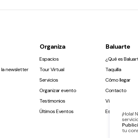
Organiza
Baluarte
Espacios
¿Qué es Baluar
 la newsletter
Tour Virtual
Taquilla
Servicios
Cómo llegar
Organizar evento
Contacto
Testimonios
Visitas guiadas
Últimos Eventos
Espacio accesi
¡Hola! 
servici
Public
tu con