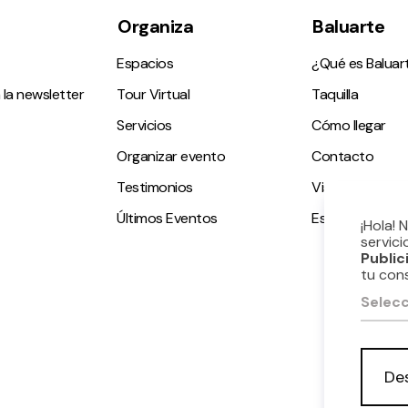
Organiza
Baluarte
Espacios
¿Qué es Baluar
 la newsletter
Tour Virtual
Taquilla
Servicios
Cómo llegar
Organizar evento
Contacto
Testimonios
Visitas guiadas
Últimos Eventos
Espacio accesi
¡Hola! 
servici
Public
tu con
Selecc
De