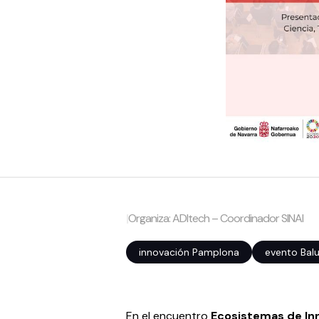
|
Organiza: ADItech – Coordinador SINAI
innovación Pamplona
evento Bal
En el encuentro
Ecosistemas de In