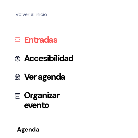
Testimonios
Últimos Eventos
Volver al inicio
Baluarte
Entradas
¿Qué es Baluarte?
Taquilla
Accesibilidad
Cómo llegar
Contacto
Ver agenda
Espacio accesible
Organizar
Actualidad
evento
Noticias
Proyecto Estratégico
Agenda
Preguntas frecuentes