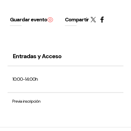
Volver al inicio
Cerrar
Guardar evento
Compartir
Agenda
Agenda
Entradas y Acceso
Suscríbete a la newsletter
Entradas
Histórico
10:00-14:00h
Organiza
Previa inscripción
Espacios
Tour Virtual
Servicios
Organizar evento