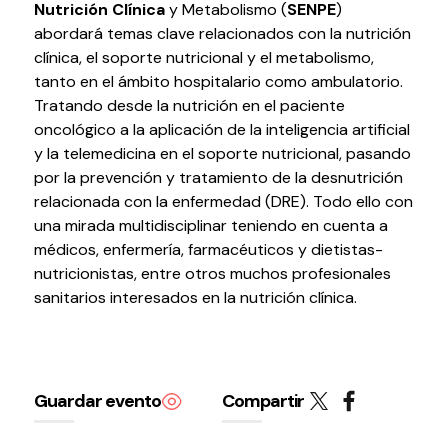
Nutrición Clínica
y Metabolismo (
SENPE
)
Testimonios
abordará temas clave relacionados con la nutrición
Últimos Eventos
clínica, el soporte nutricional y el metabolismo,
tanto en el ámbito hospitalario como ambulatorio.
Baluarte
Tratando desde la nutrición en el paciente
oncológico a la aplicación de la inteligencia artificial
y la telemedicina en el soporte nutricional, pasando
¿Qué es Baluarte?
por la prevención y tratamiento de la desnutrición
Taquilla
relacionada con la enfermedad (DRE). Todo ello con
Cómo llegar
una mirada multidisciplinar teniendo en cuenta a
Contacto
médicos, enfermería, farmacéuticos y dietistas-
Espacio accesible
nutricionistas, entre otros muchos profesionales
sanitarios interesados en la nutrición clínica.
Actualidad
Noticias
Proyecto Estratégico
Guardar evento
Compartir
Preguntas frecuentes