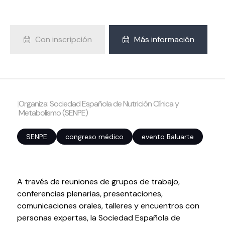
Volver al inicio
Cerrar
Con inscripción
Más información
Agenda
Agenda
Suscríbete a la newsletter
|
Organiza: Sociedad Española de Nutrición Clínica y
Metabolismo (SENPE)
Entradas
Histórico
SENPE
congreso médico
evento Baluarte
Organiza
A través de reuniones de grupos de trabajo,
Espacios
conferencias plenarias, presentaciones,
Tour Virtual
comunicaciones orales, talleres y encuentros con
Servicios
personas expertas, la Sociedad Española de
Organizar evento