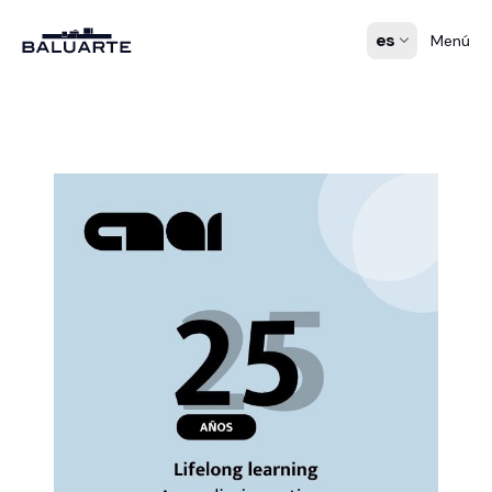
es
Menú