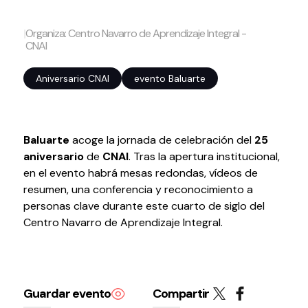
Volver al inicio
Cerrar
|
Organiza: Centro Navarro de Aprendizaje Integral -
CNAI
Aniversario CNAI
evento Baluarte
Agenda
Agenda
Suscríbete a la newsletter
Baluarte
acoge la jornada de celebración del
25
Entradas
aniversario
de
CNAI
. Tras la apertura institucional,
Histórico
en el evento habrá mesas redondas, vídeos de
resumen, una conferencia y reconocimiento a
personas clave durante este cuarto de siglo del
Organiza
Centro Navarro de Aprendizaje Integral.
Espacios
Tour Virtual
Servicios
Guardar evento
Compartir
Organizar evento