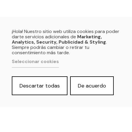
¡Hola! Nuestro sitio web utiliza cookies para poder
darte servicios adicionales de
Marketing,
Política de privacidad y Aviso Legal
Cookies
Analytics, Security, Publicidad & Styling
.
Accesibilidad web
Derecho de acceso a información
Siempre podrás cambiar o retirar tu
pública
consentimiento más tarde.
Seleccionar cookies
Descartar todas
De acuerdo
SOMOS:
REDES PROFESIONALES: