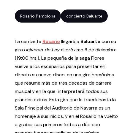
Volver al inicio
Cerrar
Rosario Pamplona
concierto Baluarte
Agenda
La cantante
Rosario
llegará a
Baluarte
con su
gira
Universo de Ley
el próximo 8 de diciembre
Agenda
(19:00 hrs.). La pequeña de la saga Flores
Suscríbete a la newsletter
vuelve a los escenarios para presentar en
Entradas
Histórico
directo su nuevo disco, en una gira homónima
que resume más de tres décadas de carrera
Organiza
musical y en la que interpretará todos sus
grandes éxitos. Esta gira que le traerá hasta la
Espacios
Sala Principal del Auditorio de Navarra es un
Tour Virtual
homenaje a sus inicios, y en él Rosario ha vuelto
Servicios
a grabar sus primeros éxitos a dúo con
Organizar evento
grandes figuras mundiales de la música