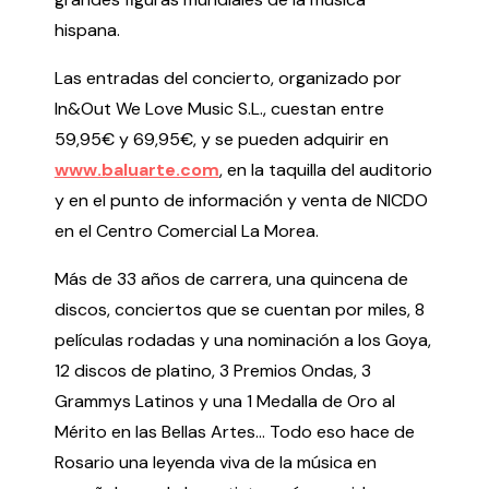
Testimonios
hispana.
Últimos Eventos
Las entradas del concierto, organizado por
In&Out We Love Music S.L., cuestan entre
Baluarte
59,95€ y 69,95€, y se pueden adquirir en
¿Qué es Baluarte?
www.baluarte.com
, en la taquilla del auditorio
Taquilla
y en el punto de información y venta de NICDO
Cómo llegar
en el Centro Comercial La Morea.
Contacto
Más de 33 años de carrera, una quincena de
Espacio accesible
discos, conciertos que se cuentan por miles, 8
películas rodadas y una nominación a los Goya,
Actualidad
12 discos de platino, 3 Premios Ondas, 3
Grammys Latinos y una 1 Medalla de Oro al
Noticias
Mérito en las Bellas Artes... Todo eso hace de
Proyecto Estratégico
Preguntas frecuentes
Rosario una leyenda viva de la música en