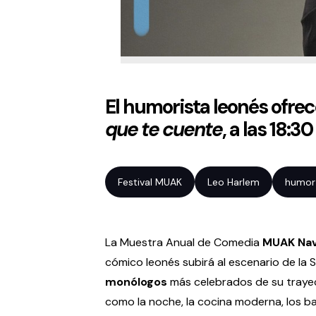
El humorista leonés ofre
que te cuente
, a las 18:3
Festival MUAK
Leo Harlem
humor 
La Muestra Anual de Comedia
MUAK Nav
cómico leonés subirá al escenario de la 
monólogos
más celebrados de su trayec
como la noche, la cocina moderna, los ba