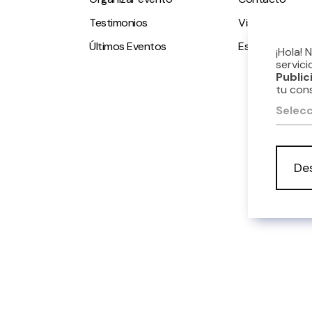
Testimonios
Visitas guiadas
Últimos Eventos
Espacio accesi
¡Hola! 
servici
Public
tu con
Selecc
De