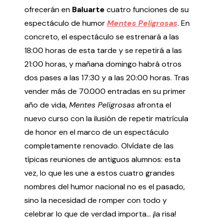
Testimonios
ofrecerán en
Baluarte
cuatro funciones de su
Últimos Eventos
espectáculo de humor
Mentes Peligrosas
. En
concreto, el espectáculo se estrenará a las
Baluarte
18:00 horas de esta tarde y se repetirá a las
21:00 horas, y mañana domingo habrá otros
¿Qué es Baluarte?
dos pases a las 17:30 y a las 20:00 horas. Tras
Taquilla
vender más de 70.000 entradas en su primer
Cómo llegar
año de vida,
Mentes Peligrosas
afronta el
Contacto
nuevo curso con la ilusión de repetir matrícula
Espacio accesible
de honor en el marco de un espectáculo
completamente renovado. Olvídate de las
Actualidad
típicas reuniones de antiguos alumnos: esta
vez, lo que les une a estos cuatro grandes
Noticias
nombres del humor nacional no es el pasado,
Proyecto Estratégico
sino la necesidad de romper con todo y
Preguntas frecuentes
celebrar lo que de verdad importa... ¡la risa!