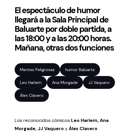
El espectáculo de humor
Volver al inicio
Cerrar
llegará a la Sala Principal de
Baluarte por doble partida, a
Agenda
las 18:00 y a las 20:00 horas.
Mañana, otras dos funciones
Agenda
Suscríbete a la newsletter
Entradas
Mentes Peligrosas
humor Baluarte
Histórico
Leo Harlem
Ana Morgade
JJ Vaquero
Organiza
Álex Clavero
Espacios
Tour Virtual
Los reconocidos cómicos
Leo Harlem, Ana
Servicios
Morgade, JJ Vaquero
y
Álex Clavero
Organizar evento