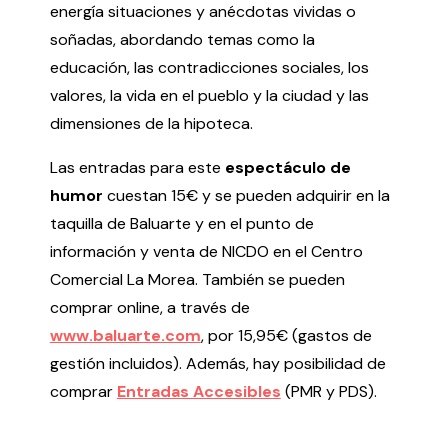
energía situaciones y anécdotas vividas o
Testimonios
soñadas, abordando temas como la
Últimos Eventos
educación, las contradicciones sociales, los
valores, la vida en el pueblo y la ciudad y las
Baluarte
dimensiones de la hipoteca.
¿Qué es Baluarte?
Las entradas para este
espectáculo de
Taquilla
humor
cuestan 15€ y se pueden adquirir en la
Cómo llegar
taquilla de Baluarte y en el punto de
Contacto
información y venta de NICDO en el Centro
Espacio accesible
Comercial La Morea. También se pueden
comprar online, a través de
Actualidad
www.baluarte.com
, por 15,95€ (gastos de
gestión incluidos). Además, hay posibilidad de
Noticias
comprar
Entradas Accesibles
(PMR y PDS).
Proyecto Estratégico
Preguntas frecuentes