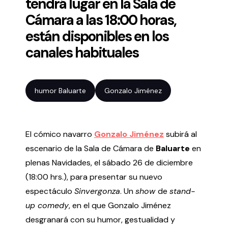
tendrá lugar en la Sala de
Cámara a las 18:00 horas,
Volver al inicio
Cerrar
están disponibles en los
canales habituales
Agenda
Agenda
humor Baluarte
Gonzalo Jiménez
Suscríbete a la newsletter
Entradas
Histórico
El cómico navarro
Gonzalo Jiménez
subirá al
escenario de la Sala de Cámara de
Baluarte
en
Organiza
plenas Navidades, el sábado 26 de diciembre
(18:00 hrs.), para presentar su nuevo
Espacios
espectáculo
Sinvergonza
. Un
show
de
stand-
Tour Virtual
up comedy
, en el que Gonzalo Jiménez
Servicios
desgranará con su humor, gestualidad y
Organizar evento