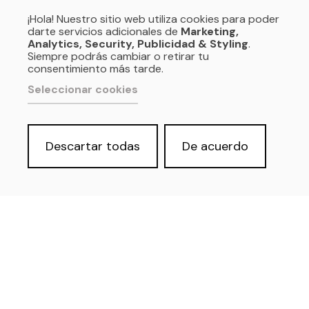
¡Hola! Nuestro sitio web utiliza cookies para poder
darte servicios adicionales de
Marketing,
Analytics, Security, Publicidad & Styling
.
Siempre podrás cambiar o retirar tu
consentimiento más tarde.
Seleccionar cookies
Descartar todas
De acuerdo
Política de privacidad y Aviso Legal
Cookies
Accesibilidad web
Derecho de acceso a información
pública
SOMOS: